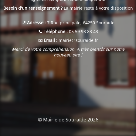
Besoin d'un renseignement ?
La mairie reste à votre disposition
:
📍 Adresse :
7 Rue principale, 64250 Souraïde
📞 Téléphone :
05 59 93 83 43
📧 Email :
mairie@souraide.fr
Merci de votre compréhension. À très bientôt sur notre
nouveau site !
© Mairie de Souraïde 2026