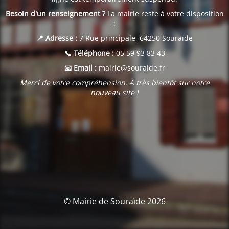
Besoin d'un renseignement ?
La mairie reste à votre disposition
:
📍 Adresse :
7 Rue principale, 64250 Souraïde
📞 Téléphone :
05 59 93 83 43
📧 Email :
mairie@souraide.fr
Merci de votre compréhension. À très bientôt sur notre
nouveau site !
© Mairie de Souraïde 2026