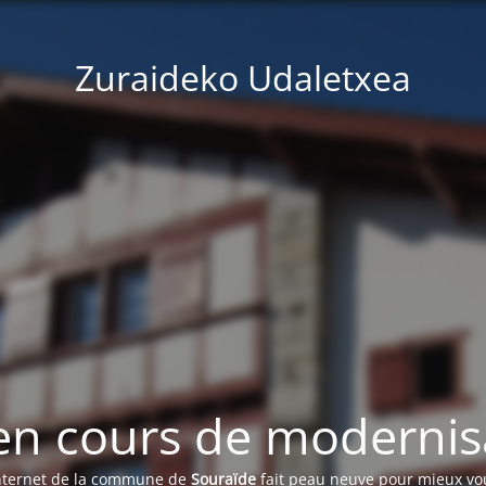
Zuraideko Udaletxea
 en cours de modernis
internet de la commune de
Souraïde
fait peau neuve pour mieux vou