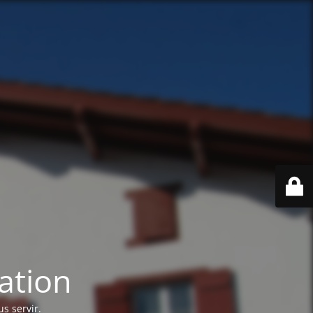
ation
s servir.