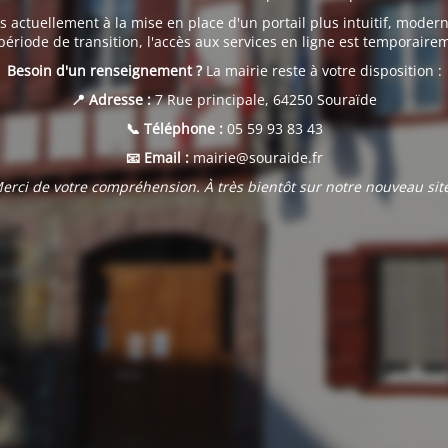
s actuellement à la mise en place d'un portail plus intuitif, modern
période de transition, l'accès aux services en ligne est temporair
Besoin d'un renseignement ?
La mairie reste à votre disposition :
📍 Adresse :
7 Rue principale, 64250 Souraïde
📞 Téléphone :
05 59 93 83 43
📧 Email :
mairie@souraide.fr
erci de votre compréhension. À très bientôt sur notre nouveau site