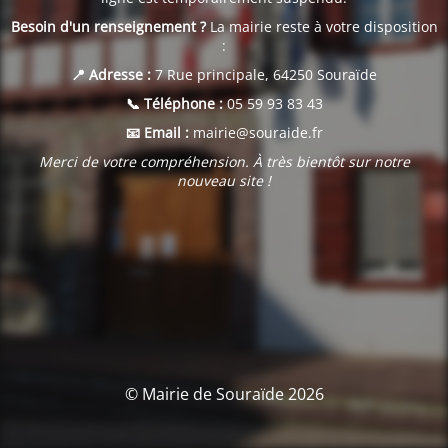
Besoin d'un renseignement ?
La mairie reste à votre disposition
:
📍 Adresse :
7 Rue principale, 64250 Souraïde
📞 Téléphone :
05 59 93 83 43
📧 Email :
mairie@souraide.fr
Merci de votre compréhension. À très bientôt sur notre
nouveau site !
© Mairie de Souraïde 2026